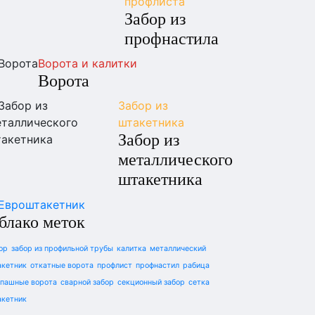
профлиста
Забор из
профнастила
Ворота и калитки
Ворота
Забор из
штакетника
Забор из
металлического
штакетника
блако меток
ор
забор из профильной трубы
калитка
металлический
кетник
откатные ворота
профлист
профнастил
рабица
пашные ворота
сварной забор
секционный забор
сетка
кетник