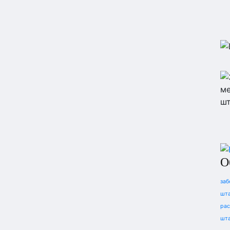
О
заб
шта
рас
шта