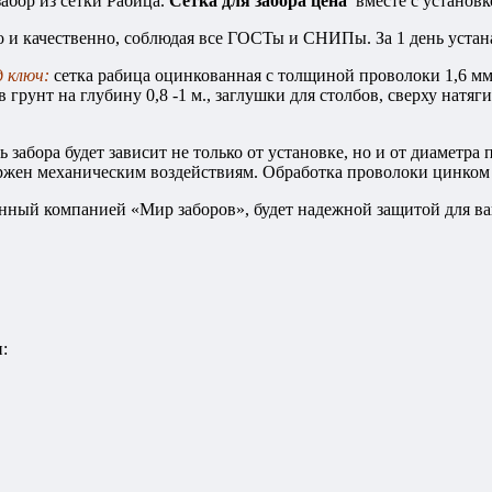
абор из сетки Рабица.
Сетка для забора цена
вместе с установко
и качественно, соблюдая все ГОСТы и СНИПы. За 1 день устана
д ключ:
сетка рабица оцинкованная с толщиной проволоки 1,6 мм
 грунт на глубину 0,8 -1 м., заглушки для столбов, сверху натя
 забора будет зависит не только от установке, но и от диаметр
ержен механическим воздействиям. Обработка проволоки цинком 
енный компанией «Мир заборов», будет надежной защитой для ва
: