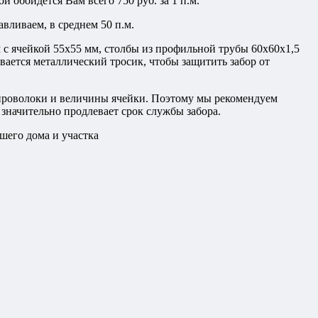
й обойдется Вам всего 750 руб. за 1 п.м.
вливаем, в среднем 50 п.м.
 с ячейкой 55х55 мм, столбы из профильной трубы 60х60х1,5
гивается металлический тросик, чтобы защитить забор от
а проволоки и величины ячейки. Поэтому мы рекомендуем
значительно продлевает срок службы забора.
шего дома и участка