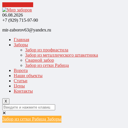
Cancel Preloader
06.08.2026
+7 (929) 715-97-90
mir-zaborov63@yandex.ru
Главная
Заборы
Забор из профнастила
Забор из металлического штакетника
Сварной забор
Забор из сетки Рабица
Ворота
Наши объекты
Статьи
Цены
Контакты
X
✕
Забор из сетки Рабица
Заборы