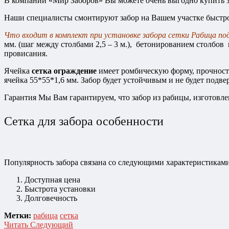
В компании «Мир Заборов» Вы можете очень выгодно купить з
Наши специалисты смонтируют забор на Вашем участке быстро 
Что входит в комплект при установке забора сетки Рабица по
мм. (шаг между столбами 2,5 – 3 м.), бетонированием столбов в
провисания.
Ячейка
сетка ограждение
имеет ромбическую форму, прочность
ячейка 55*55*1,6 мм. Забор будет устойчивым и не будет подв
Гарантия
Мы Вам гарантируем, что забор из рабицы, изготовл
Сетка для забора особенности
Популярность забора связана со следующими характеристиками
Доступная цена
Быстрота установки
Долговечность
Метки:
рабица
сетка
Читать Следующий