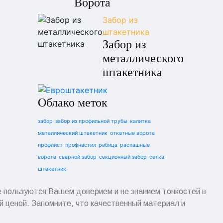
Ворота
Забор из
штакетника
Забор из
металлического
штакетника
Облако меток
забор
забор из профильной трубы
калитка
металлический штакетник
откатные ворота
профлист
профнастил
рабица
распашные
ворота
сварной забор
секционный забор
сетка
штакетник
е пользуются Вашем доверием и не знанием тонкостей в
ой ценой. Запомните, что качественный материал и