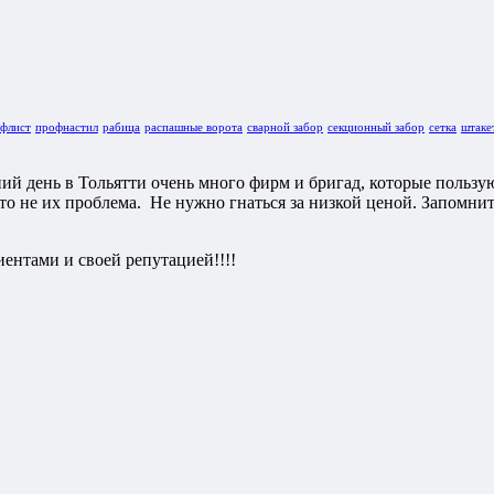
флист
профнастил
рабица
распашные ворота
сварной забор
секционный забор
сетка
штаке
ний день в Тольятти очень много фирм и бригад, которые пользу
это не их проблема. Не нужно гнаться за низкой ценой. Запомни
ентами и своей репутацией!!!!